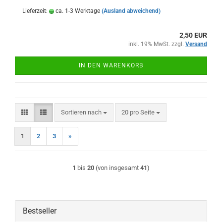
Lieferzeit:
ca. 1-3 Werktage
(Ausland abweichend)
2,50 EUR
inkl. 19% MwSt. zzgl.
Versand
IN DEN WARENKORB
Sortieren nach
pro Seite
Sortieren nach
20 pro Seite
1
2
3
»
1
bis
20
(von insgesamt
41
)
Bestseller