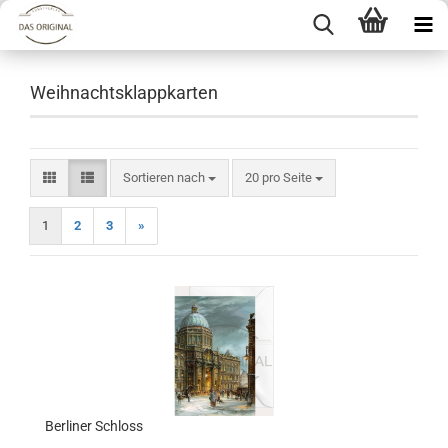
Weihnachtsklappkarten
Sortieren nach
pro Seite
Sortieren nach
20 pro Seite
1
2
3
»
Berliner Schloss