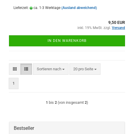
Lieferzeit:
ca. 1-3 Werktage
(Ausland abweichend)
9,50 EUR
inkl. 19% MwSt. zzgl.
Versand
IN DEN WARENKORB
Sortieren nach
pro Seite
Sortieren nach
20 pro Seite
1
1
bis
2
(von insgesamt
2
)
Bestseller