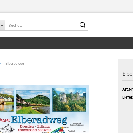
Suche...
»
Elberadweg
Elb
Art.Nr
Liefer