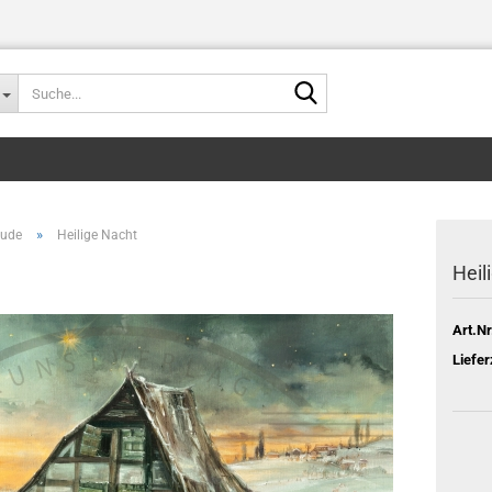
Suche...
»
eude
Heilige Nacht
Heil
Art.Nr
Liefer