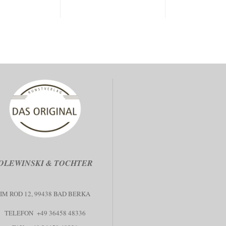
OLEWINSKI & TOCHTER
IM ROD 12, 99438 BAD BERKA
TELEFON +49 36458 48336